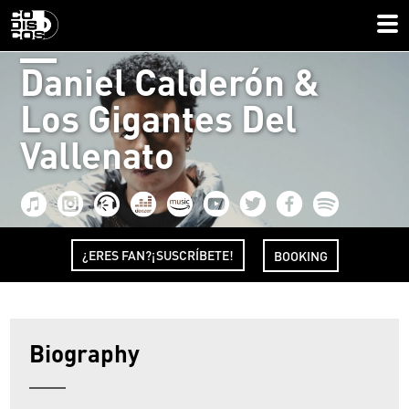
Daniel Calderón &
Los Gigantes Del
Vallenato
¿ERES FAN?¡SUSCRÍBETE!
BOOKING
Biography