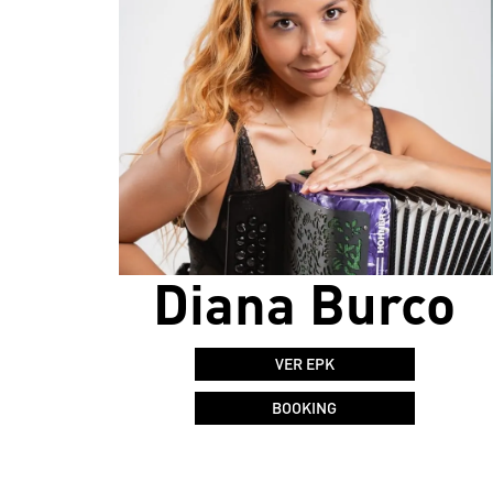
Diana Burco
VER EPK
BOOKING