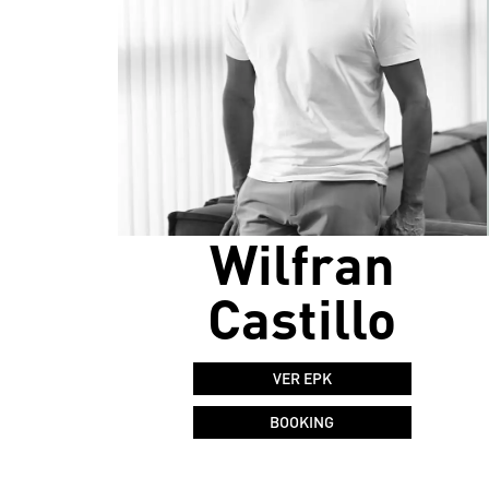
Wilfran
Castillo
VER EPK
BOOKING