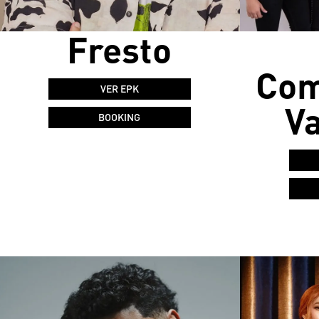
Fresto
Com
VER EPK
Va
BOOKING