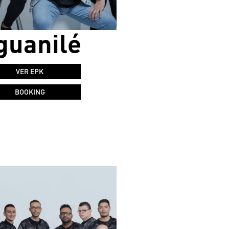
guanilé
VER EPK
BOOKING