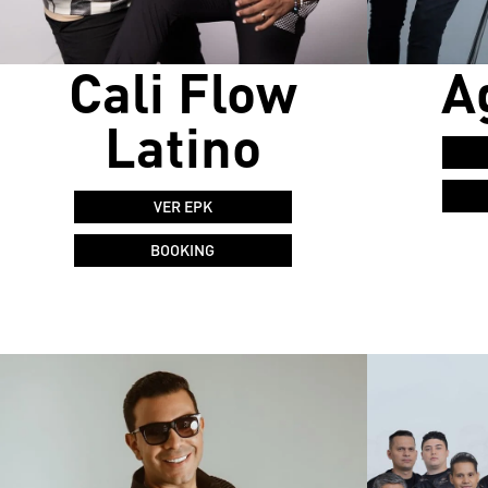
Cali Flow
A
Latino
VER EPK
BOOKING