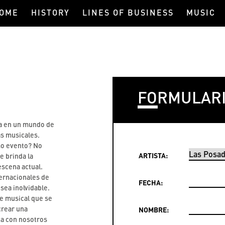
OME
HISTORY
LINES OF BUSINESS
MUSIC
FORMULAR
ra en un mundo de
s musicales.
mo evento? No
ARTISTA:
e brinda la
escena actual.
ternacionales de
FECHA:
sea inolvidable.
ue musical que se
crear una
NOMBRE:
cta con nosotros