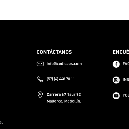
CONTÁCTANOS
ENCUÉ
info@
codiscos.com
FA
(57) (4) 448 70 11
IN
Carrera 67 1sur 92
YO
Mallorca, Medellín.
al