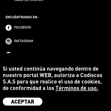
ENCUÉNTRANOS EN:
FACEBOOK
INSTAGRAM
YOUTUBE
Si usted continúa navegando dentro de
nuestro portal WEB, autoriza a Codiscos
S.A.S para que realice el uso de cookies,
de conformidad a los
Términos de uso.
ACEPTAR
·
Codiscos S.A.S
·
Medellín Colombia
·
Terms and conditions
·
Protección del Consumidor
·
Política de devoluciones
·