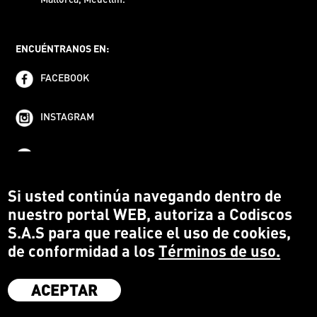
ENCUÉNTRANOS EN:
FACEBOOK
INSTAGRAM
YOUTUBE
Si usted continúa navegando dentro de
nuestro portal WEB, autoriza a Codiscos
S.A.S para que realice el uso de cookies,
de conformidad a los
Términos de uso.
ACEPTAR
·
Codiscos S.A.S
·
Medellín Colombia
·
Terms and conditions
·
Protección del Consumidor
·
Política de devoluciones
·