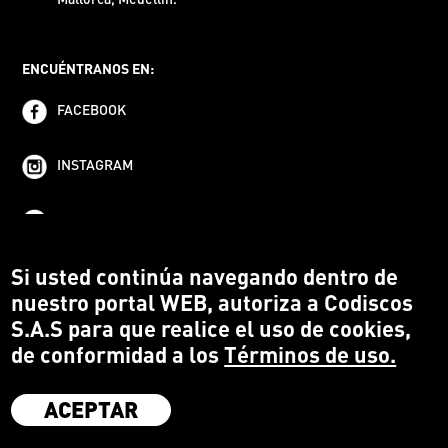
ENCUÉNTRANOS EN:
FACEBOOK
INSTAGRAM
YOUTUBE
Si usted continúa navegando dentro de
nuestro portal WEB, autoriza a Codiscos
S.A.S para que realice el uso de cookies,
de conformidad a los
Términos de uso.
ACEPTAR
·
Codiscos S.A.S
·
Medellín Colombia
·
Terms and conditions
·
Protección del Consumidor
·
Política de devoluciones
·