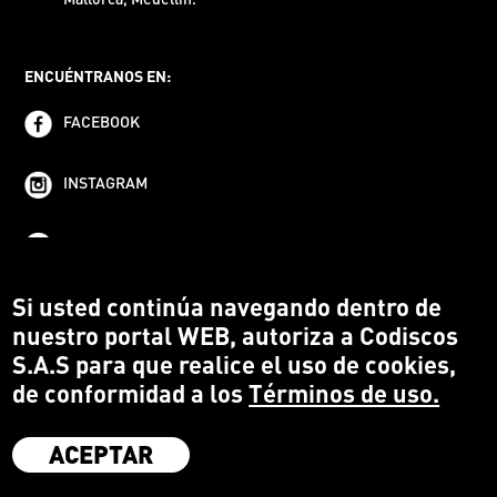
ENCUÉNTRANOS EN:
FACEBOOK
INSTAGRAM
YOUTUBE
Si usted continúa navegando dentro de
nuestro portal WEB, autoriza a Codiscos
S.A.S para que realice el uso de cookies,
de conformidad a los
Términos de uso.
ACEPTAR
·
Codiscos S.A.S
·
Medellín Colombia
·
Terms and conditions
·
Protección del Consumidor
·
Política de devoluciones
·