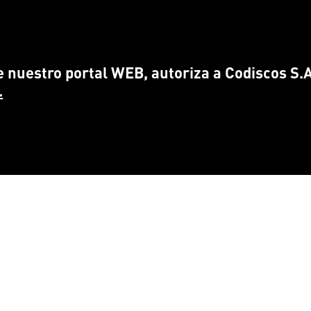
 nuestro portal WEB, autoriza a Codiscos S.A.
.
CONTÁCTANOS
ENCUÉ
info@
codiscos.com
FA