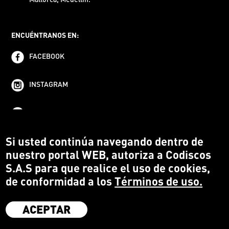
ENCUÉNTRANOS EN:
FACEBOOK
INSTAGRAM
YOUTUBE
Si usted continúa navegando dentro de
nuestro portal WEB, autoriza a Codiscos
S.A.S para que realice el uso de cookies,
de conformidad a los
Términos de uso.
ACEPTAR
·
Codiscos S.A.S
·
Medellín Colombia
·
Terms and conditions
·
Protección del Consumidor
·
Política de devoluciones
·