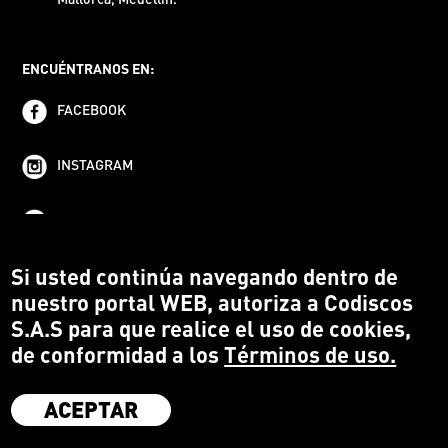
ENCUÉNTRANOS EN:
FACEBOOK
INSTAGRAM
YOUTUBE
Si usted continúa navegando dentro de
nuestro portal WEB, autoriza a Codiscos
S.A.S para que realice el uso de cookies,
de conformidad a los
Términos de uso.
ACEPTAR
·
Codiscos S.A.S
·
Medellín Colombia
·
Terms and conditions
·
Protección del Consumidor
·
Política de devoluciones
·