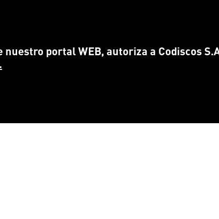
 nuestro portal WEB, autoriza a Codiscos S.A.
.
CONTÁCTANOS
ENCUÉ
info@
codiscos.com
FA