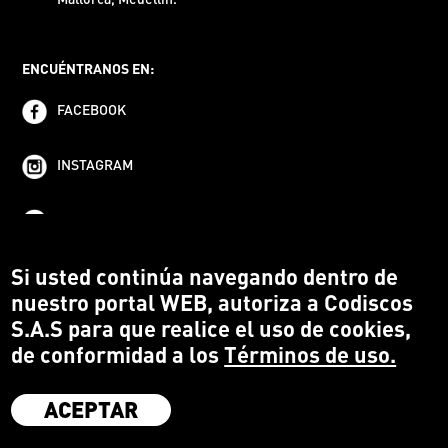
ENCUÉNTRANOS EN:
FACEBOOK
INSTAGRAM
YOUTUBE
Si usted continúa navegando dentro de
nuestro portal WEB, autoriza a Codiscos
S.A.S para que realice el uso de cookies,
de conformidad a los
Términos de uso.
ACEPTAR
·
Codiscos S.A.S
·
Medellín Colombia
·
Terms and conditions
·
Protección del Consumidor
·
Política de devoluciones
·