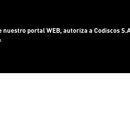
 nuestro portal WEB, autoriza a Codiscos S.A.
.
CONTÁCTANOS
ENCUÉ
info@
codiscos.com
FA