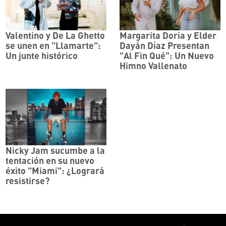
Valentino y De La Ghetto
Margarita Doria y Elder
se unen en "Llamarte":
Dayán Díaz Presentan
Un junte histórico
"Al Fin Qué": Un Nuevo
Himno Vallenato
Nicky Jam sucumbe a la
tentación en su nuevo
éxito "Miami": ¿Logrará
resistirse?