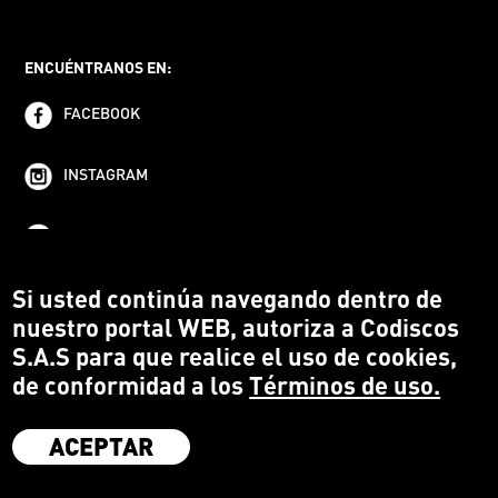
ENCUÉNTRANOS EN:
FACEBOOK
INSTAGRAM
YOUTUBE
Si usted continúa navegando dentro de
nuestro portal WEB, autoriza a Codiscos
S.A.S para que realice el uso de cookies,
de conformidad a los
Términos de uso.
ACEPTAR
·
Codiscos S.A.S
·
Medellín Colombia
·
Terms and conditions
·
Protección del Consumidor
·
Política de devoluciones
·